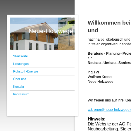
Willkommen bei
und AG Pa
Neue-Holzwege
nachhaltig, ökologisch und 
in freier, objektiver unabhä
Beratung - Planung - Proj
Startseite
für
Neubau - Umbau - Sanier
Leistungen
Rohstoff -Energie
Ing.TVH
Wolfram Kroner
Über uns
Neue Holzwege
Kontakt
Impressum
Wir freuen uns auf Ihre Ko
w.kroner@neue-holzwege.
Hinweis:
Die Website der AG Pas
Neubearbeitung. Sie e