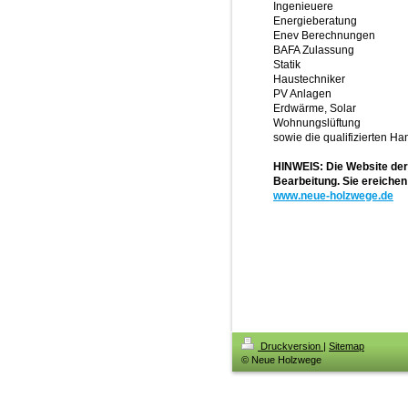
Ingenieuere
Energieberatung
Enev Berechnungen
BAFA Zulassung
Statik
Haustechniker
PV Anlagen
Erdwärme, Solar
Wohnungslüftung
sowie die qualifizierten H
HINWEIS: Die Website der 
Bearbeitung. Sie ereiche
www.neue-holzwege.de
Druckversion
|
Sitemap
© Neue Holzwege